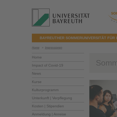
BAYREUTHER SOMMERUNIVERSITÄT FÜR 
Home
>
Impressionen
Home
Somme
Impact of Covid-19
News
Kurse
Kulturprogramm
Unterkunft | Verpflegung
Kosten | Stipendien
Anmeldung | Anreise